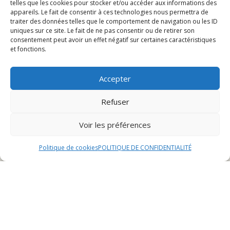
telles que les cookies pour stocker et/ou accéder aux informations des
appareils. Le fait de consentir à ces technologies nous permettra de
traiter des données telles que le comportement de navigation ou les ID
Introduction
uniques sur ce site. Le fait de ne pas consentir ou de retirer son
consentement peut avoir un effet négatif sur certaines caractéristiques
et fonctions.
Le ticket restaurant, également connu sous le nom de
chèque restaurant, est un titre de paiement spécifique
Accepter
utilisé par de nombreux salariés pour régler leurs repas
dans des restaurants ou des commerces alimentaires.
Refuser
Ce dispositif, instauré pour améliorer les conditions de
vie des travailleurs, présente de nombreux avantages
Voir les préférences
tant pour les salariés que pour les employeurs.
Politique de cookies
POLITIQUE DE CONFIDENTIALITÉ
Depuis son apparition, le ticket restaurant a connu une
évolution significative, s’adaptant aux besoins et aux
habitudes des consommateurs. En 2024, son utilisation
est devenue monnaie courante dans de nombreuses
entreprises, offrant aux salariés la possibilité de se
restaurer facilement et de manière équilibrée.