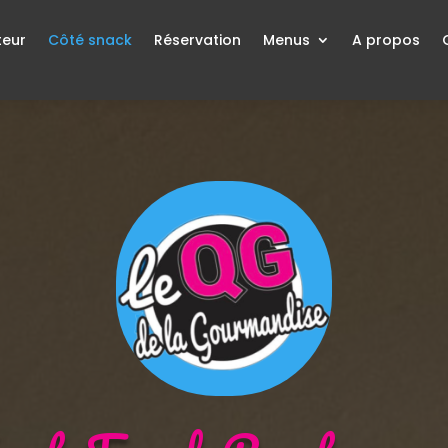
teur
Côté snack
Réservation
Menus
A propos