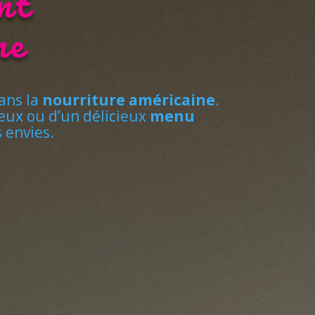
nt
ne
ans la
nourriture américaine
.
ux ou d’un délicieux
menu
s envies.