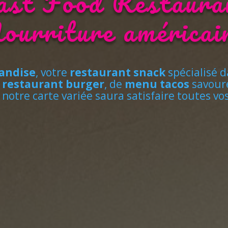
ast Food Restaura
ourriture américai
andise
, votre
restaurant snack
spécialisé d
e
restaurant burger
, de
menu tacos
savoure
, notre carte variée saura satisfaire toutes vo