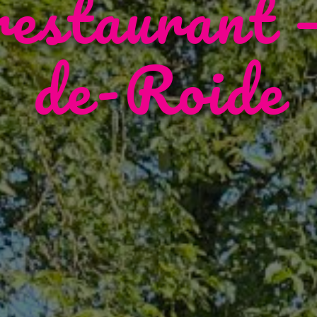
 restaurant 
de-Roide