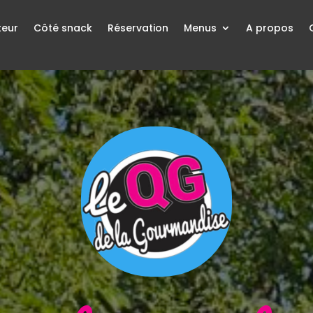
teur
Côté snack
Réservation
Menus
A propos