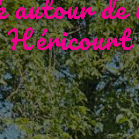
k autour de 
Héricourt