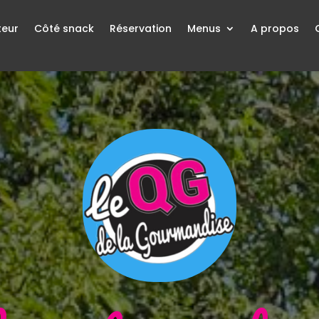
teur
Côté snack
Réservation
Menus
A propos