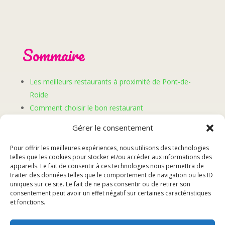
Sommaire
Les meilleurs restaurants à proximité de Pont-de-
Roide
Comment choisir le bon restaurant
Réserver une table
Gérer le consentement
Profiter de votre repas à Pont-de-Roide
Pour offrir les meilleures expériences, nous utilisons des technologies
telles que les cookies pour stocker et/ou accéder aux informations des
Les meilleurs restaurants à
appareils. Le fait de consentir à ces technologies nous permettra de
traiter des données telles que le comportement de navigation ou les ID
uniques sur ce site. Le fait de ne pas consentir ou de retirer son
proximité de Pont-de-Roide
consentement peut avoir un effet négatif sur certaines caractéristiques
et fonctions.
Restaurant 1