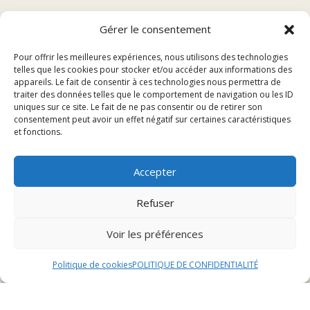
Sommaire
Gérer le consentement
Pour offrir les meilleures expériences, nous utilisons des technologies
Les meilleurs restaurants à proximité de Belfort
telles que les cookies pour stocker et/ou accéder aux informations des
appareils. Le fait de consentir à ces technologies nous permettra de
Comment choisir le bon restaurant
traiter des données telles que le comportement de navigation ou les ID
Réserver une table
uniques sur ce site. Le fait de ne pas consentir ou de retirer son
consentement peut avoir un effet négatif sur certaines caractéristiques
et fonctions.
Les meilleurs restaurants à
Accepter
proximité de Belfort
Refuser
Restaurant 1
Voir les préférences
Le premier restaurant incontournable à découvrir à
proximité de Belfort est un établissement renommé
Politique de cookies
POLITIQUE DE CONFIDENTIALITÉ
pour sa cuisine raffinée et son ambiance chaleureuse.
Avec un menu varié mettant en avant des plats