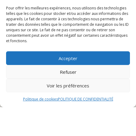
Pour offrir les meilleures expériences, nous utilisons des technologies
telles que les cookies pour stocker et/ou accéder aux informations des
Présentation du restaurant viande à Héricourt
appareils. Le fait de consentir à ces technologies nous permettra de
Menu et spécialités
traiter des données telles que le comportement de navigation ou les ID
Réservation et événements
uniques sur ce site. Le fait de ne pas consentir ou de retirer son
consentement peut avoir un effet négatif sur certaines caractéristiques
Avis des clients
et fonctions.
Présentation du restaurant
Accepter
viande à Héricourt
Refuser
Voir les préférences
Historique et concept
Politique de cookies
POLITIQUE DE CONFIDENTIALITÉ
Le restaurant viande à Héricourt a ouvert ses portes il
y a plus de dix ans, fondé par un passionné de cuisine
et de grillades. Son concept repose sur la qualité des
viandes proposées et sur une expérience culinaire
unique pour les amateurs de grillades.