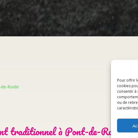
Pour offrir 
cookies pou
t-de-Roide
consentir à
comportement
ou de retire
caractéristi
Ac
nt traditionnel à Pont-de-Roide