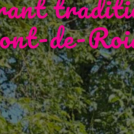
rant traditi
ont-de-Roi