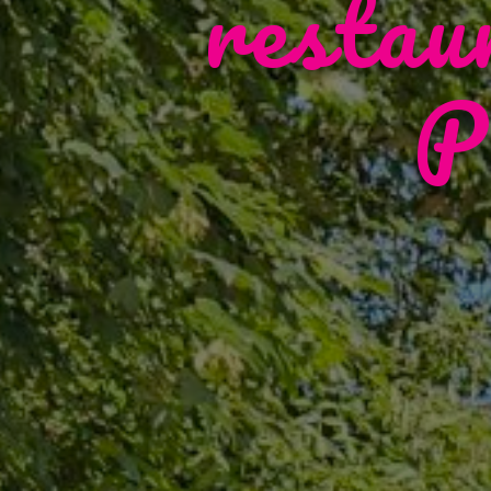
restau
P