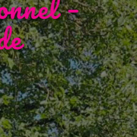
onnel –
de