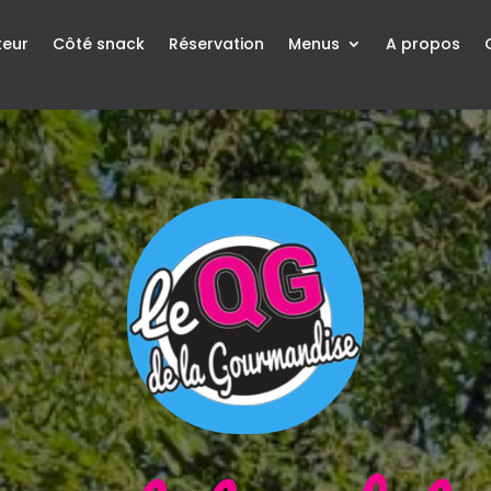
teur
Côté snack
Réservation
Menus
A propos