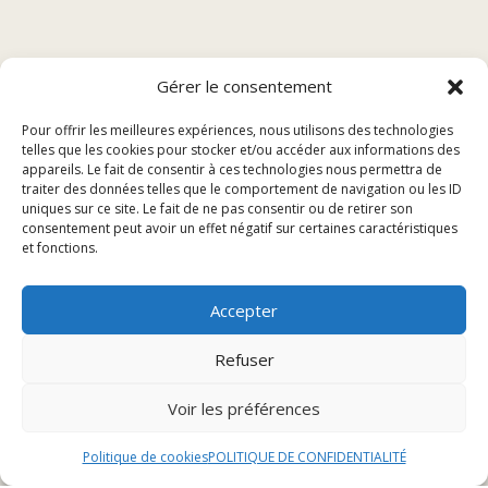
Sommaire
Gérer le consentement
Pour offrir les meilleures expériences, nous utilisons des technologies
Présentation du restaurant tacos à Audincourt
telles que les cookies pour stocker et/ou accéder aux informations des
Menu et spécialités
appareils. Le fait de consentir à ces technologies nous permettra de
traiter des données telles que le comportement de navigation ou les ID
Service et ambiance
uniques sur ce site. Le fait de ne pas consentir ou de retirer son
Réservation et événements
consentement peut avoir un effet négatif sur certaines caractéristiques
et fonctions.
Présentation du restaurant
Accepter
tacos à Audincourt
Refuser
Voir les préférences
Historique et concept
Le restaurant tacos à Audincourt a ouvert ses portes il
Politique de cookies
POLITIQUE DE CONFIDENTIALITÉ
y a cinq ans, fondé par un passionné de cuisine