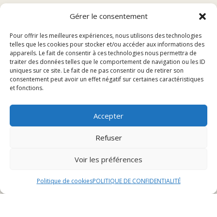
Sommaire
Gérer le consentement
Pour offrir les meilleures expériences, nous utilisons des technologies
Présentation du restaurant snack à Pont-de-Roide
telles que les cookies pour stocker et/ou accéder aux informations des
appareils. Le fait de consentir à ces technologies nous permettra de
Menu et spécialités
traiter des données telles que le comportement de navigation ou les ID
Réservation et événements
uniques sur ce site. Le fait de ne pas consentir ou de retirer son
consentement peut avoir un effet négatif sur certaines caractéristiques
Avis des clients
et fonctions.
Présentation du restaurant
Accepter
snack à Pont-de-Roide
Refuser
Voir les préférences
Historique et localisation
Politique de cookies
POLITIQUE DE CONFIDENTIALITÉ
Le restaurant snack à Pont-de-Roide, ancré dans
l’histoire de la région, a ouvert ses portes il y a plus de
deux décennies. Situé au cœur de la charmante ville de
Pont-de-Roide, dans un bâtiment historique rénové, il