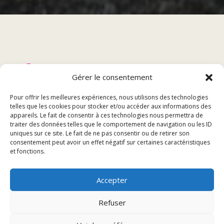
Sommaire
Gérer le consentement
Présentation du restaurant
Pour offrir les meilleures expériences, nous utilisons des technologies
telles que les cookies pour stocker et/ou accéder aux informations des
Réservation en ligne
appareils. Le fait de consentir à ces technologies nous permettra de
Événements spéciaux
traiter des données telles que le comportement de navigation ou les ID
uniques sur ce site. Le fait de ne pas consentir ou de retirer son
Contact et informations
consentement peut avoir un effet négatif sur certaines caractéristiques
et fonctions.
Présentation du restaurant
Accepter
Histoire et concept
Refuser
Le restaurant a été fondé il y a plus de deux décennies
par un chef passionné de cuisine méditerranéenne. Son