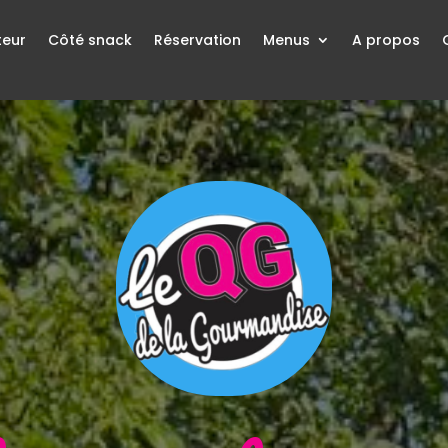
teur
Côté snack
Réservation
Menus
A propos