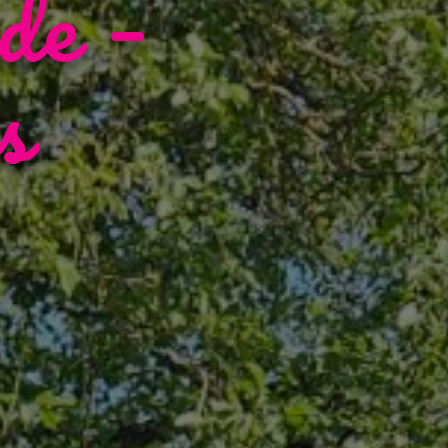
de –
s