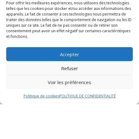
Pour offrir les meilleures expériences, nous utilisons des technologies
Emplacement et accessibilité
telles que les cookies pour stocker et/ou accéder aux informations des
appareils. Le fait de consentir à ces technologies nous permettra de
Expérience culinaire
traiter des données telles que le comportement de navigation ou les ID
Services et tarifs
uniques sur ce site. Le fait de ne pas consentir ou de retirer son
consentement peut avoir un effet négatif sur certaines caractéristiques
et fonctions.
Le restaurant idéal pour
Accepter
célébrer un anniversaire à
Refuser
Lure
Voir les préférences
Ambiance chaleureuse et conviviale
Politique de cookies
POLITIQUE DE CONFIDENTIALITÉ
Découvrez une ambiance chaleureuse et conviviale au
sein de notre restaurant, idéale pour célébrer un
anniversaire mémorable à Lure. Notre établissement
est décoré avec soin pour offrir à nos convives une
atmosphère accueillante et festive. Les lumières