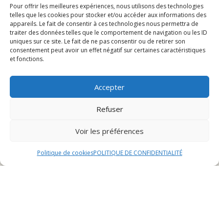
à L’Isle-sur-le-Doubs
Pour offrir les meilleures expériences, nous utilisons des technologies
Activités spéciales pour l’anniversaire
telles que les cookies pour stocker et/ou accéder aux informations des
appareils. Le fait de consentir à ces technologies nous permettra de
Conseils pratiques pour une fête réussie
traiter des données telles que le comportement de navigation ou les ID
uniques sur ce site. Le fait de ne pas consentir ou de retirer son
consentement peut avoir un effet négatif sur certaines caractéristiques
Choisir un restaurant pour
et fonctions.
un anniversaire en famille à
Accepter
Refuser
L’Isle-sur-le-Doubs
Voir les préférences
Recherche du restaurant idéal
Politique de cookies
POLITIQUE DE CONFIDENTIALITÉ
Lorsqu’il s’agit de choisir un restaurant pour célébrer un
anniversaire en famille à L’Isle-sur-le-Doubs, la
recherche du lieu idéal est primordiale. Il est essentiel
de prendre en compte les préférences culinaires de
chaque convive, l’ambiance souhaitée, ainsi que la
localisation du restaurant. Opter pour un établissement