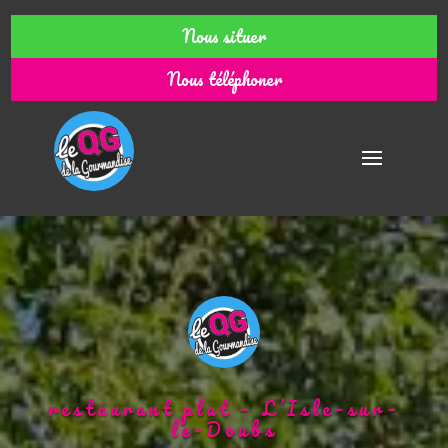
Nous situer
Nous téléphoner
restaurant plat – L’Isle-sur-
le-Doubs