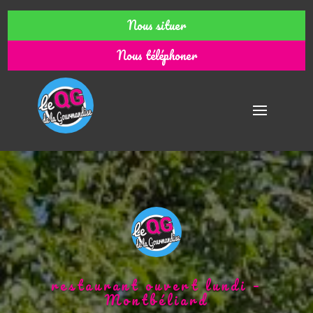
Nous situer
Nous téléphoner
restaurant ouvert lundi –
Montbéliard