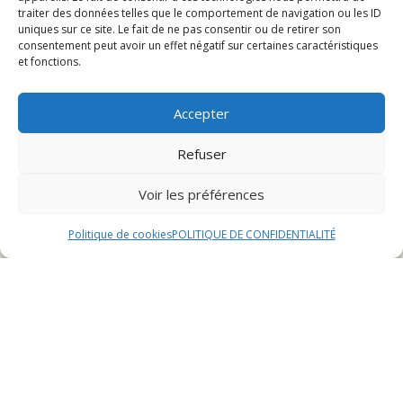
traiter des données telles que le comportement de navigation ou les ID
uniques sur ce site. Le fait de ne pas consentir ou de retirer son
Horaires d’ouverture du restaurant à Montbéliard le
consentement peut avoir un effet négatif sur certaines caractéristiques
et fonctions.
lundi
Spécialités du lundi
Réservation pour le lundi
Accepter
Refuser
Horaires d’ouverture du
Voir les préférences
restaurant à Montbéliard le
Politique de cookies
POLITIQUE DE CONFIDENTIALITÉ
lundi
Matin
Le restaurant ouvre ses portes dès 8h du matin pour
accueillir les premiers clients en quête d’un petit-
déjeuner gourmand. Une ambiance chaleureuse et