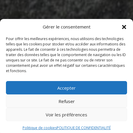
Gérer le consentement
Pour offrir les meilleures expériences, nous utilisons des technologies
telles que les cookies pour stocker et/ou accéder aux informations des
appareils. Le fait de consentir à ces technologies nous permettra de
Sommaire
traiter des données telles que le comportement de navigation ou les ID
uniques sur ce site. Le fait de ne pas consentir ou de retirer son
consentement peut avoir un effet négatif sur certaines caractéristiques
et fonctions.
Horaires d’ouverture le dimanche
Localisation
Accepter
Réservation
Refuser
Horaires d’ouverture le
Voir les préférences
dimanche
Politique de cookies
POLITIQUE DE CONFIDENTIALITÉ