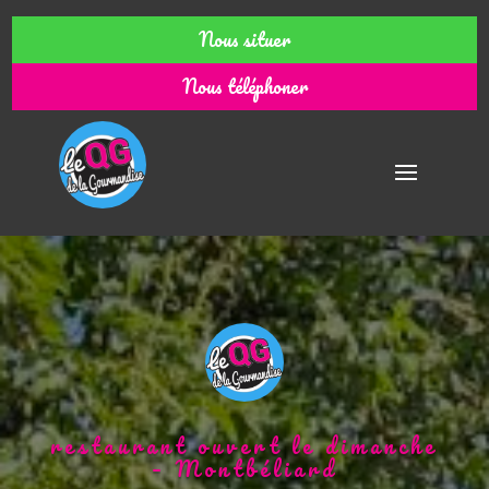
Nous situer
Nous téléphoner
restaurant ouvert le dimanche
– Montbéliard