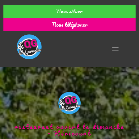
Nous situer
Nous téléphoner
restaurant ouvert le dimanche
– Héricourt