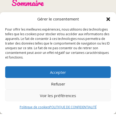
Sommaire
Horaires d’ouverture le dimanche à Héricourt
Gérer le consentement
Spécialités du dimanche
Pour offrir les meilleures expériences, nous utilisons des technologies
Réservation recommandée
telles que les cookies pour stocker et/ou accéder aux informations des
Événements spéciaux le dimanche
appareils. Le fait de consentir à ces technologies nous permettra de
traiter des données telles que le comportement de navigation ou les ID
uniques sur ce site. Le fait de ne pas consentir ou de retirer son
Horaires d’ouverture le
consentement peut avoir un effet négatif sur certaines caractéristiques
et fonctions.
dimanche à Héricourt
Accepter
Matinée
Refuser
Le dimanche matin, notre établissement à Héricourt
Voir les préférences
ouvre ses portes dès 8h pour accueillir les premiers
clients en quête d’un délicieux petit-déjeuner. Que vous
Politique de cookies
POLITIQUE DE CONFIDENTIALITÉ
soyez amateur de viennoiseries fraîches, de café
fraîchement moulu ou de jus de fruits pressés, notre