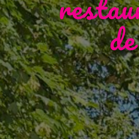
restau
de