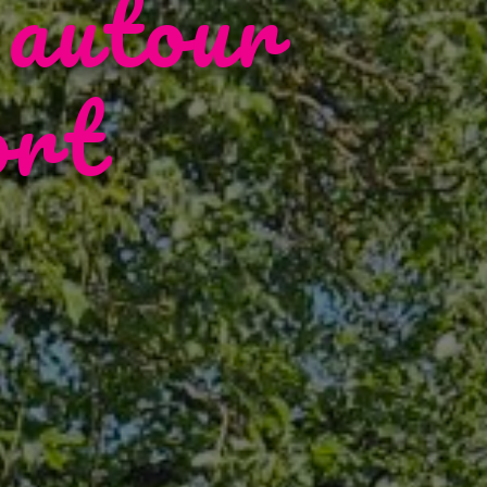
 autour
ort