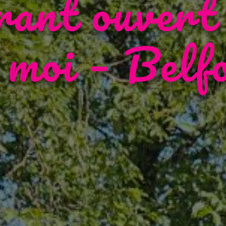
rant ouvert
 moi – Belf