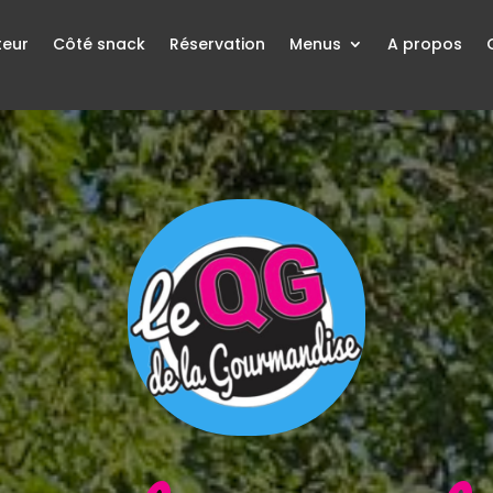
teur
Côté snack
Réservation
Menus
A propos