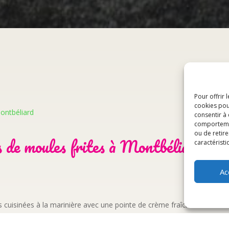
Pour offrir 
cookies pou
Montbéliard
consentir à
comportement
ou de retire
s de moules frites à Montbéliard
caractéristi
Ac
s cuisinées à la marinière avec une pointe de crème fraîche et de vin 
er des plats de poissons frais et des desserts maison.