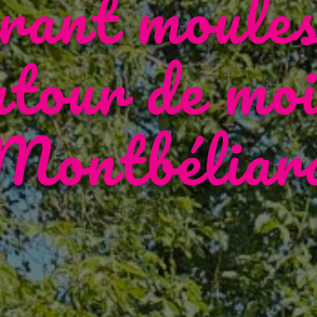
rant moules
utour de moi
Montbéliar