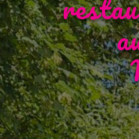
restau
a