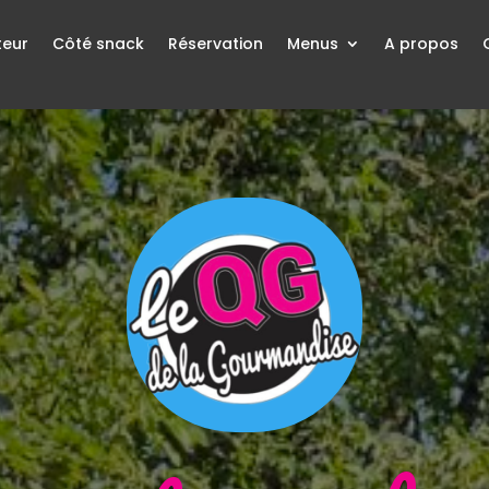
teur
Côté snack
Réservation
Menus
A propos