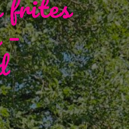
 frites
 –
d