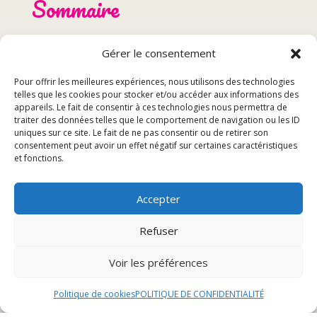
Sommaire
Introduction
Gérer le consentement
Les meilleurs restaurants de moules frites à
Pour offrir les meilleures expériences, nous utilisons des technologies
Audincourt
telles que les cookies pour stocker et/ou accéder aux informations des
Comment choisir le bon restaurant de moules frites
appareils. Le fait de consentir à ces technologies nous permettra de
?
traiter des données telles que le comportement de navigation ou les ID
uniques sur ce site. Le fait de ne pas consentir ou de retirer son
Conclusion
consentement peut avoir un effet négatif sur certaines caractéristiques
et fonctions.
Introduction
Accepter
Les moules frites, ce plat emblématique de la cuisine
Refuser
belge et française, est apprécié par de nombreux
gourmands à travers le monde. La combinaison de
Voir les préférences
moules fraîches et de frites croustillantes est un
véritable délice pour les papilles. Dans cet article, nous
Politique de cookies
POLITIQUE DE CONFIDENTIALITÉ
allons explorer les meilleurs restaurants de moules