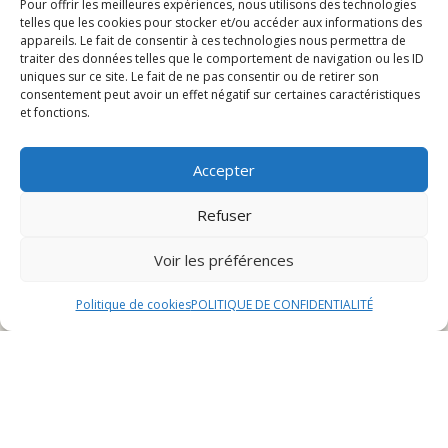
Pour offrir les meilleures expériences, nous utilisons des technologies
Services
telles que les cookies pour stocker et/ou accéder aux informations des
appareils. Le fait de consentir à ces technologies nous permettra de
Événements spéciaux
traiter des données telles que le comportement de navigation ou les ID
uniques sur ce site. Le fait de ne pas consentir ou de retirer son
consentement peut avoir un effet négatif sur certaines caractéristiques
Présentation du restaurant
et fonctions.
hamburger à Boncourt
Accepter
Refuser
Historique
Le restaurant hamburger à Boncourt a ouvert ses
Voir les préférences
portes il y a plus de 10 ans, fondé par un passionné de
cuisine américaine. Depuis son inauguration,
Politique de cookies
POLITIQUE DE CONFIDENTIALITÉ
l’établissement n’a cessé d’évoluer pour offrir une
expérience culinaire unique à sa clientèle.
Localisation
Situé au cœur de la charmante ville de Boncourt, le
restaurant hamburger bénéficie d’un emplacement