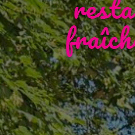
resta
fraîc