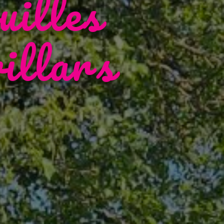
uilles
illars