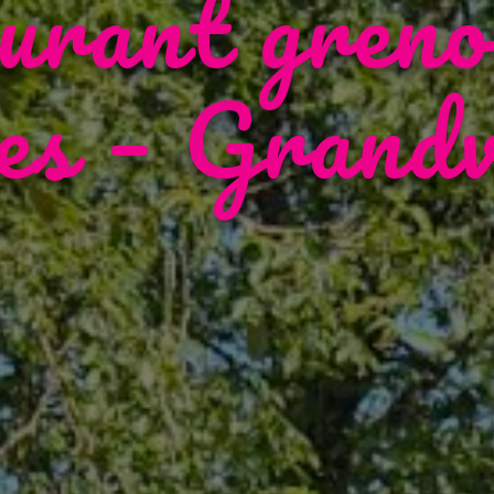
urant greno
hes – Grandv