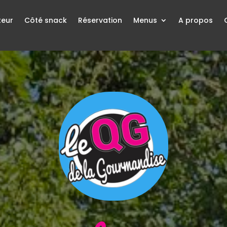
teur
Côté snack
Réservation
Menus
A propos