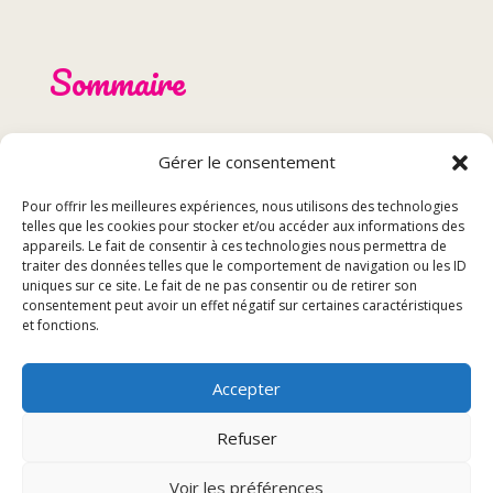
Sommaire
Présentation du restaurant français – Grandvillars
Gérer le consentement
Menu et spécialités
Réservation et événements
Pour offrir les meilleures expériences, nous utilisons des technologies
Avis des clients
telles que les cookies pour stocker et/ou accéder aux informations des
appareils. Le fait de consentir à ces technologies nous permettra de
traiter des données telles que le comportement de navigation ou les ID
Présentation du restaurant
uniques sur ce site. Le fait de ne pas consentir ou de retirer son
consentement peut avoir un effet négatif sur certaines caractéristiques
et fonctions.
français – Grandvillars
Accepter
Histoire et concept
Refuser
Le restaurant français Grandvillars a une histoire riche
et fascinante qui remonte à plusieurs décennies. Fondé
Voir les préférences