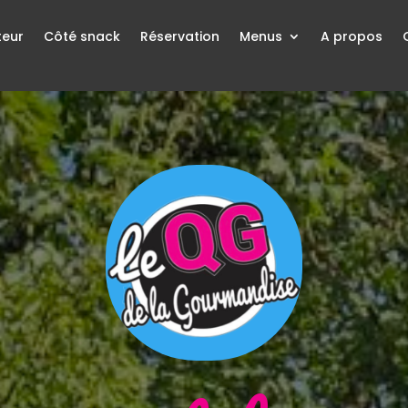
teur
Côté snack
Réservation
Menus
A propos