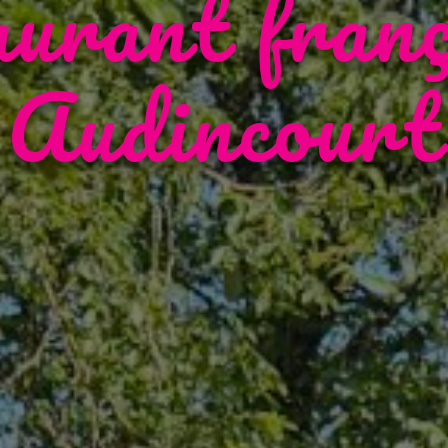
aurant franç
Audincourt