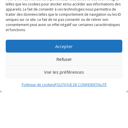
Réservation pour des événements
telles que les cookies pour stocker et/ou accéder aux informations des
appareils. Le fait de consentir à ces technologies nous permettra de
Avis des clients
traiter des données telles que le comportement de navigation ou les ID
uniques sur ce site. Le fait de ne pas consentir ou de retirer son
consentement peut avoir un effet négatif sur certaines caractéristiques
Présentation du restaurant
et fonctions.
festif à Belfort
Accepter
Refuser
Historique et ambiance
Le restaurant festif à Belfort est un établissement
Voir les préférences
emblématique de la ville, fondé il y a plus de deux
décennies par un passionné de cuisine française et de
Politique de cookies
POLITIQUE DE CONFIDENTIALITÉ
fêtes. L’histoire de ce lieu unique est marquée par des
moments de convivialité, de partage et de célébration.
L’ambiance qui règne dans ce restaurant est
chaleureuse et festive. La décoration colorée et
originale crée une atmosphère joyeuse et