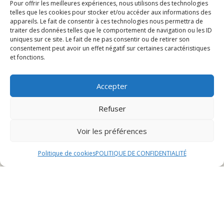
Pour offrir les meilleures expériences, nous utilisons des technologies
Les menus proposés
telles que les cookies pour stocker et/ou accéder aux informations des
appareils. Le fait de consentir à ces technologies nous permettra de
Les services offerts
traiter des données telles que le comportement de navigation ou les ID
uniques sur ce site. Le fait de ne pas consentir ou de retirer son
consentement peut avoir un effet négatif sur certaines caractéristiques
Introduction
et fonctions.
Le restaurant Burger Heaven est une véritable oasis
Accepter
pour les amateurs de burgers gourmands et de
saveurs authentiques. Situé au cœur de la ville, cet
Refuser
établissement emblématique se distingue par son
ambiance chaleureuse et conviviale, où chaque visiteur
Voir les préférences
est accueilli avec le sourire et la promesse d’une
expérience culinaire inoubliable.
Politique de cookies
POLITIQUE DE CONFIDENTIALITÉ
En poussant les portes de Burger Heaven, les clients
sont transportés dans un univers où la qualité des
produits et le souci du détail sont au cœur de chaque
plat proposé. Que ce soit pour une pause déjeuner
rapide, un dîner entre amis ou une soirée en famille, ce