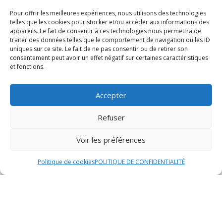
Événements et promotions
Pour offrir les meilleures expériences, nous utilisons des technologies
telles que les cookies pour stocker et/ou accéder aux informations des
Présentation du restaurant
appareils. Le fait de consentir à ces technologies nous permettra de
traiter des données telles que le comportement de navigation ou les ID
uniques sur ce site. Le fait de ne pas consentir ou de retirer son
fast food à proximité –
consentement peut avoir un effet négatif sur certaines caractéristiques
et fonctions.
Boncourt
Accepter
Histoire et concept
Refuser
Le restaurant fast food à proximité de Boncourt a une
Voir les préférences
histoire riche et passionnante. Fondé il y a plus de deux
décennies par un entrepreneur visionnaire, il a su se
Politique de cookies
POLITIQUE DE CONFIDENTIALITÉ
démarquer par son concept novateur et sa cuisine
savoureuse. L’objectif initial était de proposer une
alternative rapide et délicieuse à la restauration
traditionnelle, tout en offrant un cadre convivial et
chaleureux pour les clients.