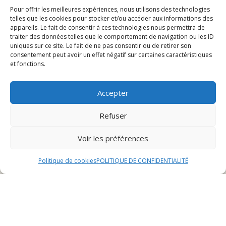
Pour offrir les meilleures expériences, nous utilisons des technologies
telles que les cookies pour stocker et/ou accéder aux informations des
Présentation du restaurant Entrecôte à Belfort
appareils. Le fait de consentir à ces technologies nous permettra de
La carte
traiter des données telles que le comportement de navigation ou les ID
Réservation et événements spéciaux
uniques sur ce site. Le fait de ne pas consentir ou de retirer son
consentement peut avoir un effet négatif sur certaines caractéristiques
Avis des clients
et fonctions.
Présentation du restaurant
Accepter
Refuser
Entrecôte à Belfort
Voir les préférences
Historique et ambiance
Politique de cookies
POLITIQUE DE CONFIDENTIALITÉ
Le restaurant Entrecôte à Belfort est un établissement
emblématique de la ville, fondé il y a plus de 20 ans par
la famille Dupont. Son histoire riche et son ambiance
chaleureuse en font un lieu incontournable pour les
amateurs de bonne cuisine.