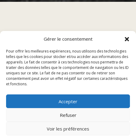
Sommaire
Gérer le consentement
Pour offrir les meilleures expériences, nous utilisons des technologies
Présentation du restaurant diners américain à
telles que les cookies pour stocker et/ou accéder aux informations des
Héricourt
appareils. Le fait de consentir à ces technologies nous permettra de
Menu et spécialités
traiter des données telles que le comportement de navigation ou les ID
uniques sur ce site. Le fait de ne pas consentir ou de retirer son
Réservation et événements
consentement peut avoir un effet négatif sur certaines caractéristiques
Avis des clients
et fonctions.
Présentation du restaurant
Accepter
Refuser
diners américain à Héricourt
Voir les préférences