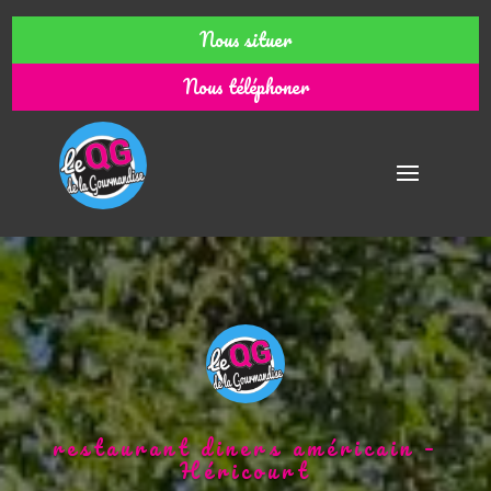
Nous situer
Nous téléphoner
restaurant diners américain –
Héricourt