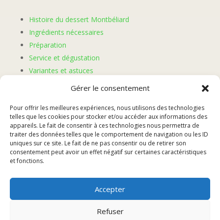
Histoire du dessert Montbéliard
Ingrédients nécessaires
Préparation
Service et dégustation
Variantes et astuces
Gérer le consentement
Histoire du dessert
Pour offrir les meilleures expériences, nous utilisons des technologies
telles que les cookies pour stocker et/ou accéder aux informations des
Montbéliard
appareils. Le fait de consentir à ces technologies nous permettra de
traiter des données telles que le comportement de navigation ou les ID
uniques sur ce site. Le fait de ne pas consentir ou de retirer son
consentement peut avoir un effet négatif sur certaines caractéristiques
Le dessert Montbéliard, également connu sous le nom
et fonctions.
de « gâteau de Montbéliard », est une spécialité
culinaire originaire de la région de Franche-Comté, en
Accepter
France. Son histoire remonte à plusieurs siècles, où il
était traditionnellement préparé pour célébrer les
Refuser
grandes occasions et les fêtes familiales.