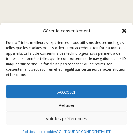
Sommaire
Gérer le consentement
Pour offrir les meilleures expériences, nous utilisons des technologies
Les desserts incontournables du restaurant à
telles que les cookies pour stocker et/ou accéder aux informations des
Héricourt
appareils. Le fait de consentir à ces technologies nous permettra de
traiter des données telles que le comportement de navigation ou les ID
Les secrets de fabrication des desserts
uniques sur ce site. Le fait de ne pas consentir ou de retirer son
Réservation pour une dégustation gourmande
consentement peut avoir un effet négatif sur certaines caractéristiques
et fonctions.
Les desserts incontournables
Accepter
du restaurant à Héricourt
Refuser
Délices sucrés à ne pas manquer
Voir les préférences
Les délices sucrés proposés au restaurant à Héricourt
Politique de cookies
POLITIQUE DE CONFIDENTIALITÉ