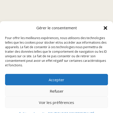
Sommaire
Gérer le consentement
Pour offrir les meilleures expériences, nous utilisons des technologies
Les desserts incontournables à Audincourt
telles que les cookies pour stocker et/ou accéder aux informations des
Les nouveautés sucrées à découvrir
appareils. Le fait de consentir à ces technologies nous permettra de
traiter des données telles que le comportement de navigation ou les ID
Les desserts à emporter
uniques sur ce site. Le fait de ne pas consentir ou de retirer son
consentement peut avoir un effet négatif sur certaines caractéristiques
Les desserts incontournables
et fonctions.
Accepter
à Audincourt
Refuser
La tarte aux myrtilles de la région
Voir les préférences
La tarte aux myrtilles de la région d’Audincourt est une
véritable délice pour les papilles. Composée d’une pâte