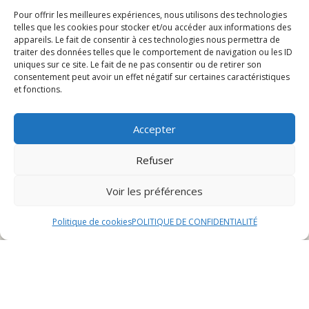
Menu et spécialités
Pour offrir les meilleures expériences, nous utilisons des technologies
Réservation et événements
telles que les cookies pour stocker et/ou accéder aux informations des
appareils. Le fait de consentir à ces technologies nous permettra de
Avis des clients
traiter des données telles que le comportement de navigation ou les ID
uniques sur ce site. Le fait de ne pas consentir ou de retirer son
Présentation du restaurant
consentement peut avoir un effet négatif sur certaines caractéristiques
et fonctions.
burger à Lure
Accepter
Refuser
Histoire et concept
Le restaurant burger à Lure a une histoire riche et
Voir les préférences
passionnante qui remonte à plusieurs décennies.
Fondé par une famille de passionnés de cuisine,
Politique de cookies
POLITIQUE DE CONFIDENTIALITÉ
l’établissement a su se démarquer en proposant des
burgers uniques et savoureux, inspirés des recettes
traditionnelles revisitées avec une touche moderne.
Le concept du restaurant repose sur la qualité des
ingrédients utilisés, tous soigneusement sélectionnés