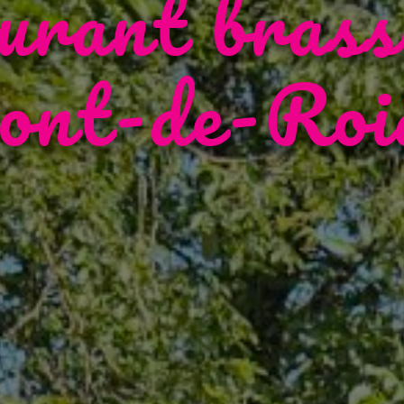
urant brass
ont-de-Roi