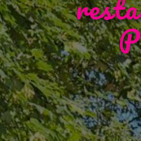
resta
P