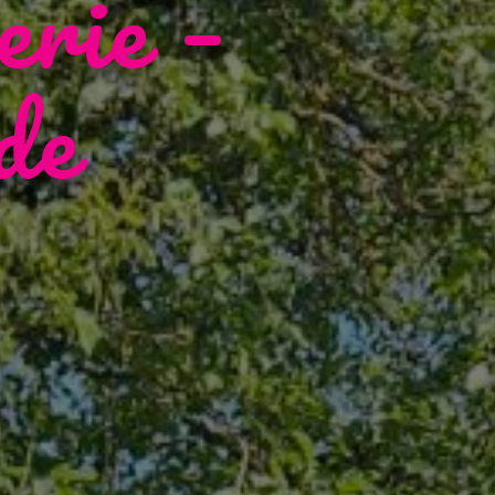
erie –
de