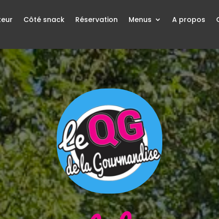
teur
Côté snack
Réservation
Menus
A propos