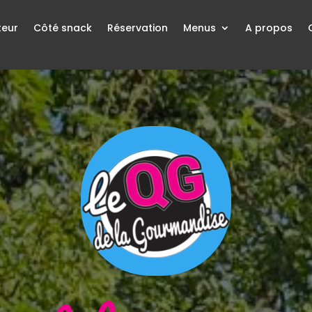
teur
Côté snack
Réservation
Menus
A propos