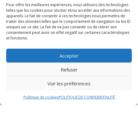
Pour offrir les meilleures expériences, nous utilisons des technologies
Sommaire
telles que les cookies pour stocker et/ou accéder aux informations des
appareils. Le fait de consentir à ces technologies nous permettra de
traiter des données telles que le comportement de navigation ou les ID
uniques sur ce site. Le fait de ne pas consentir ou de retirer son
Présentation du restaurant ambiance à Pont-de-
consentement peut avoir un effet négatif sur certaines caractéristiques
Roide
et fonctions.
Réservation et événements
Avis des clients
Accepter
Présentation du restaurant
Refuser
Voir les préférences
ambiance à Pont-de-Roide
Politique de cookies
POLITIQUE DE CONFIDENTIALITÉ
Historique et localisation
Le restaurant ambiance à Pont-de-Roide est un
établissement emblématique de la région, fondé il y a
plus de 20 ans par une famille passionnée de