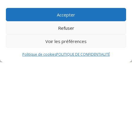
Accepter
Sommaire
Refuser
Voir les préférences
Les meilleurs restaurants à emporter à Héricourt
Politique de cookies
POLITIQUE DE CONFIDENTIALITÉ
1. Restaurant A
Le Restaurant A est un établissement renommé à
Héricourt, proposant une cuisine variée et savoureuse
à emporter. Son menu diversifié comprend des plats
traditionnels revisités avec une touche moderne, ainsi
que des spécialités régionales incontournables. Les
clients peuvent y déguster des burgers gourmets, des
salades fraîches, des pâtes savoureuses et bien plus
encore.
Horaires d’ouverture