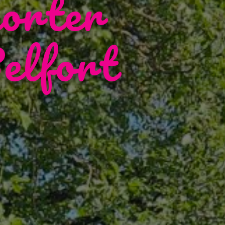
porter
elfort