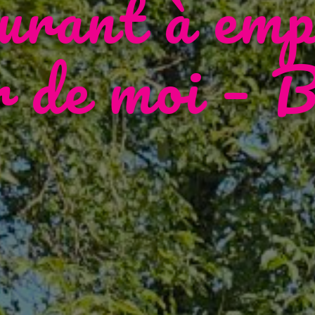
urant à em
r de moi – B