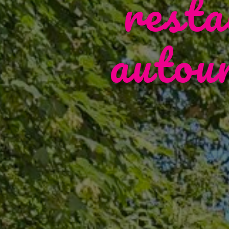
resta
autou