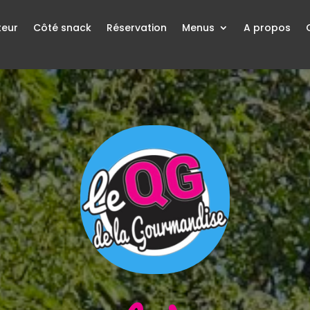
teur
Côté snack
Réservation
Menus
A propos