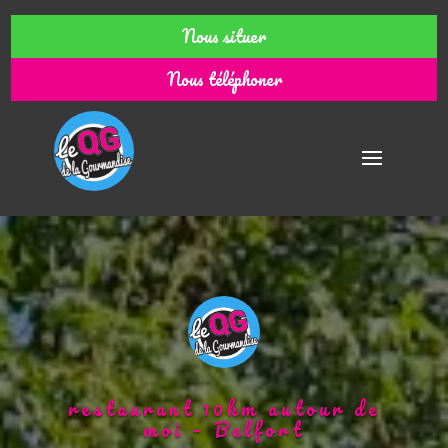
Nous situer
Nous téléphoner
restaurant 10km autour de
moi – Belfort