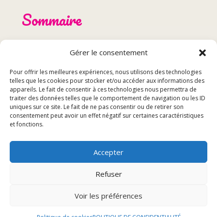
Sommaire
Les meilleurs restaurants à moins de 10km autour
Gérer le consentement
de Belfort
Comment choisir le bon restaurant
Pour offrir les meilleures expériences, nous utilisons des technologies
telles que les cookies pour stocker et/ou accéder aux informations des
Conseils pour profiter pleinement de votre repas
appareils. Le fait de consentir à ces technologies nous permettra de
traiter des données telles que le comportement de navigation ou les ID
uniques sur ce site. Le fait de ne pas consentir ou de retirer son
Les meilleurs restaurants à
consentement peut avoir un effet négatif sur certaines caractéristiques
et fonctions.
moins de 10km autour de
Accepter
Belfort
Refuser
Restaurant 1
Voir les préférences
Le Restaurant 1 est une adresse incontournable pour