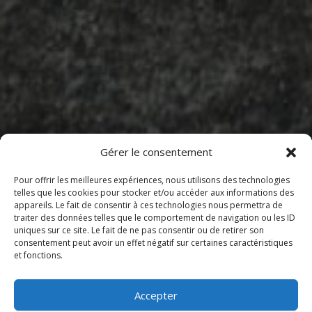
Gérer le consentement
Pour offrir les meilleures expériences, nous utilisons des technologies
telles que les cookies pour stocker et/ou accéder aux informations des
Sommaire
appareils. Le fait de consentir à ces technologies nous permettra de
traiter des données telles que le comportement de navigation ou les ID
uniques sur ce site. Le fait de ne pas consentir ou de retirer son
consentement peut avoir un effet négatif sur certaines caractéristiques
Comment réserver une table au restaurant à Pont-
et fonctions.
de-Roide
Conseils pour une réservation réussie
Accepter