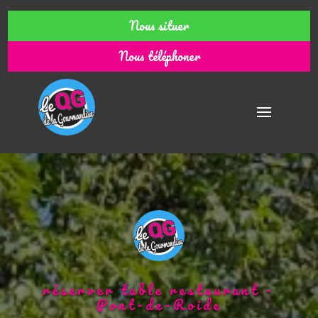
Nous situer
Nous téléphoner
réserver table restaurant –
Pont-de-Roide