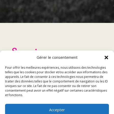
Sommaire
Gérer le consentement
Comment réserver une table au restaurant à
Pour offrir les meilleures expériences, nous utilisons des technologies
Boncourt
telles que les cookies pour stocker et/ou accéder aux informations des
appareils. Le fait de consentir à ces technologies nous permettra de
Informations à fournir lors de la réservation
traiter des données telles que le comportement de navigation ou les ID
Politique d’annulation et de modification de
uniques sur ce site. Le fait de ne pas consentir ou de retirer son
consentement peut avoir un effet négatif sur certaines caractéristiques
réservation
et fonctions.
Comment réserver une table
Accepter