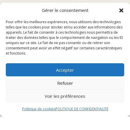
Comment réserver une table au restaurant à
Gérer le consentement
Montbéliard
Pour offrir les meilleures expériences, nous utilisons des technologies
Avantages de la réservation en ligne
telles que les cookies pour stocker et/ou accéder aux informations des
Conseils pour une réservation réussie
appareils. Le fait de consentir à ces technologies nous permettra de
traiter des données telles que le comportement de navigation ou les ID
uniques sur ce site. Le fait de ne pas consentir ou de retirer son
Comment réserver une table
consentement peut avoir un effet négatif sur certaines caractéristiques
et fonctions.
au restaurant à
Accepter
Montbéliard
Refuser
Voir les préférences
1. Par téléphone
Politique de cookies
POLITIQUE DE CONFIDENTIALITÉ
Réserver une table au restaurant à Montbéliard par
téléphone est une méthode traditionnelle mais
toujours efficace. En appelant directement le