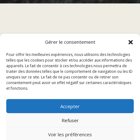
Sommaire
Gérer le consentement
À propos des Profiteroles au Restaurant Lure
Pour offrir les meilleures expériences, nous utilisons des technologies
telles que les cookies pour stocker et/ou accéder aux informations des
Ingrédients nécessaires
appareils. Le fait de consentir à ces technologies nous permettra de
Préparation des Profiteroles
traiter des données telles que le comportement de navigation ou les ID
uniques sur ce site. Le fait de ne pas consentir ou de retirer son
Dégustation et Conseils
consentement peut avoir un effet négatif sur certaines caractéristiques
et fonctions.
À propos des Profiteroles au
Accepter
Restaurant Lure
Refuser
Voir les préférences
Les Profiteroles au Restaurant Lure sont une véritable