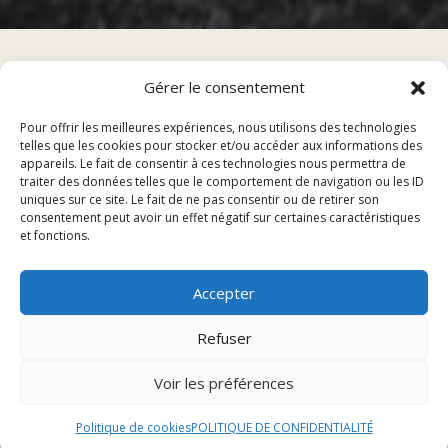
Gérer le consentement
Sommaire
Pour offrir les meilleures expériences, nous utilisons des technologies
telles que les cookies pour stocker et/ou accéder aux informations des
appareils. Le fait de consentir à ces technologies nous permettra de
traiter des données telles que le comportement de navigation ou les ID
Les plats du restaurant à Héricourt
uniques sur ce site. Le fait de ne pas consentir ou de retirer son
Les spécialités locales
consentement peut avoir un effet négatif sur certaines caractéristiques
et fonctions.
Les menus proposés
Accepter
Les plats du restaurant à
Refuser
Héricourt
Voir les préférences
Entrées
Politique de cookies
POLITIQUE DE CONFIDENTIALITÉ