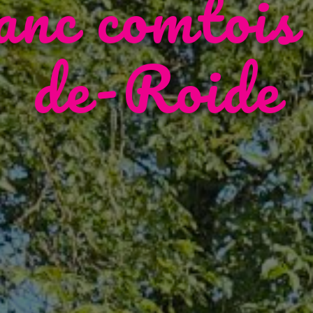
ranc comtois
de-Roide