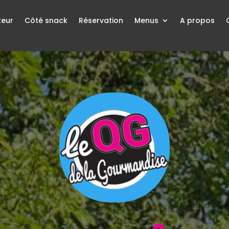
teur
Côté snack
Réservation
Menus
A propos