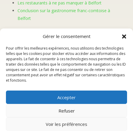
Les restaurants à ne pas manquer à Belfort
Conclusion sur la gastronomie franc-comtoise à
Belfort
Introduction aux plats
Gérer le consentement
Pour offrir les meilleures expériences, nous utilisons des technologies
francs-comtois à Belfort
telles que les cookies pour stocker et/ou accéder aux informations des
appareils. Le fait de consentir à ces technologies nous permettra de
traiter des données telles que le comportement de navigation ou les ID
uniques sur ce site. Le fait de ne pas consentir ou de retirer son
Belfort, ville emblématique de la région de Franche-
consentement peut avoir un effet négatif sur certaines caractéristiques
Comté, est réputée pour sa gastronomie riche en
et fonctions.
saveurs et en traditions. Les plats francs-comtois qui y
sont proposés sont le reflet d’un terroir authentique et
Accepter
d’un savoir-faire culinaire ancestral.
En parcourant les rues de Belfort, on découvre une
Refuser
diversité de mets typiques qui mettent en avant les
produits locaux et les recettes traditionnelles
Voir les préférences
transmises de génération en génération. Chaque plat