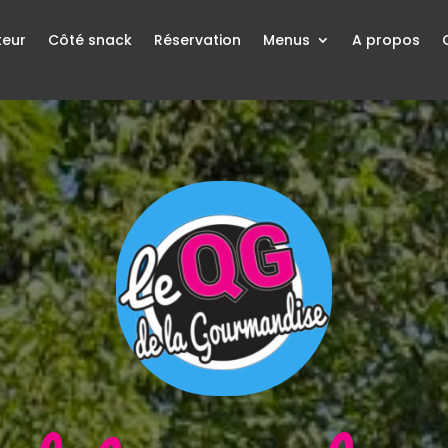
teur
Côté snack
Réservation
Menus
A propos