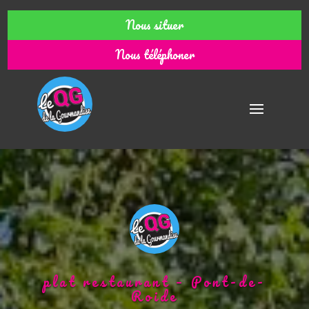
Nous situer
Nous téléphoner
plat restaurant – Pont-de-
Roide