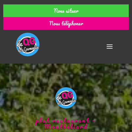
Nous situer
Nous téléphoner
plat restaurant –
Montbéliard